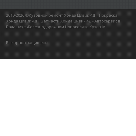
2010-2026 ©Кузовной ремонт Хонда Цивик 4Д | Покраска
Хонда Цивик 4Д | Запчасти Хонда Цивик 4Д - Автосервис в
Балашихе Железнодорожном Новокосино Кузов-М
Все права защищены