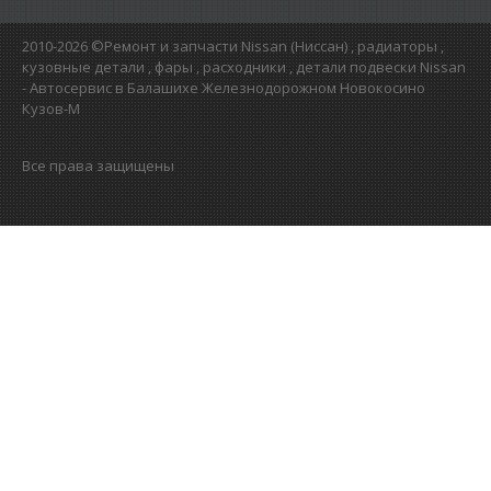
2010-2026 ©Ремонт и запчасти Nissan (Ниссан) , радиаторы ,
кузовные детали , фары , расходники , детали подвески Nissan
- Автосервис в Балашихе Железнодорожном Новокосино
Кузов-М
Все права защищены