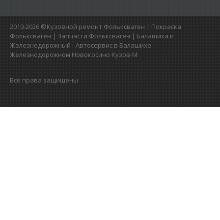
2010-2026 ©Кузовной ремонт Фольксваген | Покраска
Фольксваген | Запчасти Фольксваген | Балашиха и
Железнодорожный - Автосервис в Балашихе
Железнодорожном Новокосино Кузов-М
Все права защищены